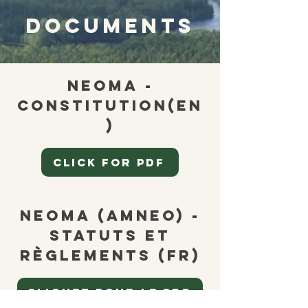
documents
neoma -
constitution(EN
)
click for pdf
NEOMa (amneo) -
statuts et
règlements (fr)
Cliquez pour le PDF