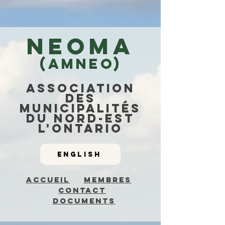
NEO
Ma
(Amneo)
association
des
municipalitÉs
du nord-est
l'ontario
ENGLISH
Accueil
Membres
Contact
Documents