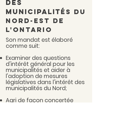
des
municipalit
És du
nord-est de
l'ontario
Son mandat est élaboré
comme suit
:
Examiner des questions
d'intérêt général pour les
municipalités et aider à
l'adoption de mesures
législatives dans l'intérêt des
municipalités du Nord;
Agri de façon concertée
avec d;autres associations
quand les droits et les
intérêts des municipalités
sont sucesptibles d'être